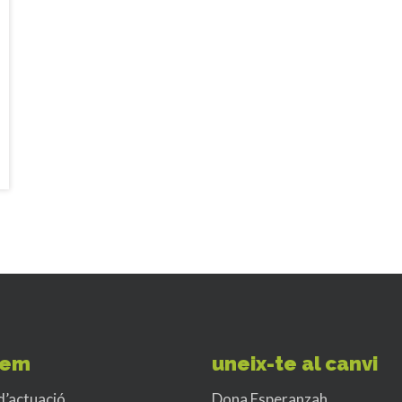
fem
uneix-te al canvi
d’actuació
Dona Esperanzah