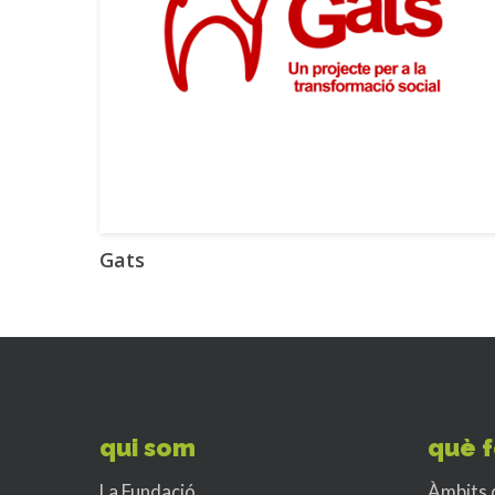
Gats
qui som
què 
La Fundació
Àmbits 