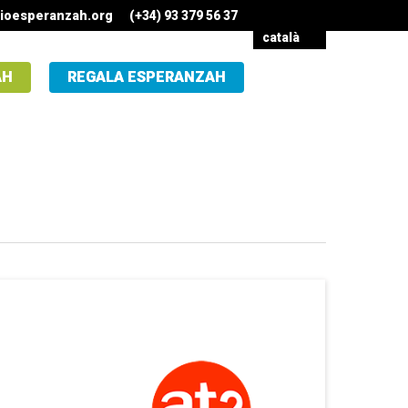
ioesperanzah.org
(+34) 93 379 56 37
català
AH
REGALA ESPERANZAH