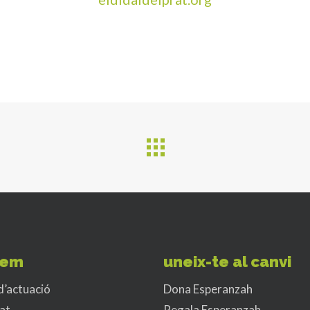
fem
uneix-te al canvi
d’actuació
Dona Esperanzah
at
Regala Esperanzah