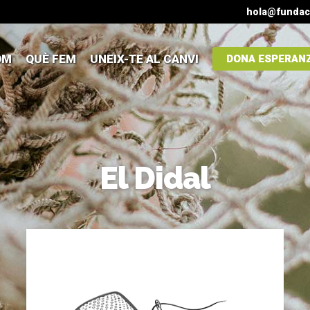
hola@fundac
OM
QUÈ FEM
UNEIX-TE AL CANVI
DONA ESPERAN
El Didal