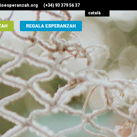
ioesperanzah.org
(+34) 93 379 56 37
català
ZAH
REGALA ESPERANZAH