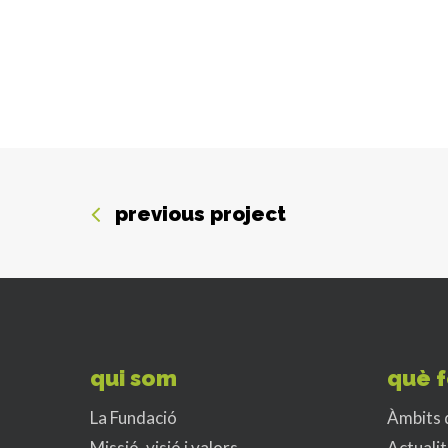
previous project
qui som
què 
La Fundació
Àmbits 
Missió, visió i valors
Actualit