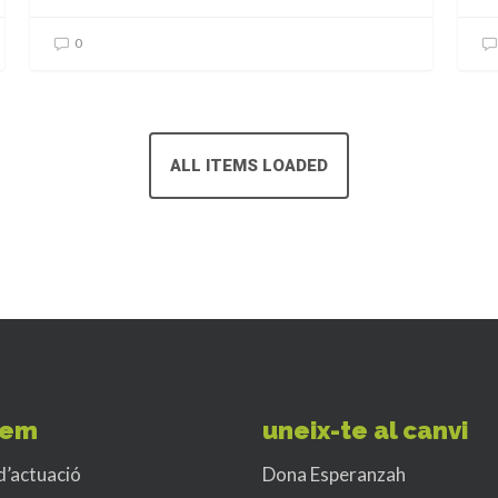
0
ALL ITEMS LOADED
fem
uneix-te al canvi
d’actuació
Dona Esperanzah