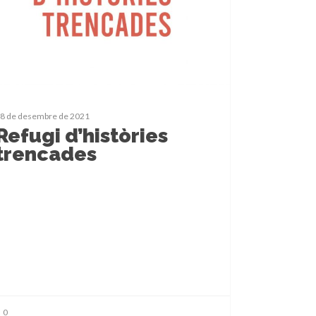
8 de desembre de 2021
Refugi d’històries
trencades
0