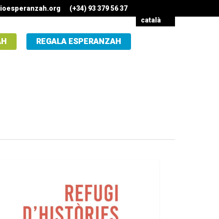
ioesperanzah.org
(+34) 93 379 56 37
català
AH
REGALA ESPERANZAH
COOPERACIÓ